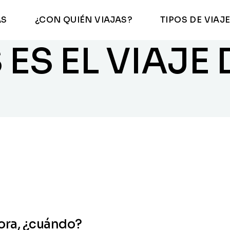
AS
¿CON QUIÉN VIAJAS?
TIPOS DE VIAJ
Familia
Luna de miel
En pareja
Viajes de lujo
 ES EL VIAJE 
Con amigos
Buceo
Familia
Luna de miel
En grupo
Aventura y
naturaleza
En pareja
Viajes de lujo
Top Playas
Con amigos
Buceo
En grupo
Aventura y
naturaleza
Top Playas
ahora, ¿cuándo?