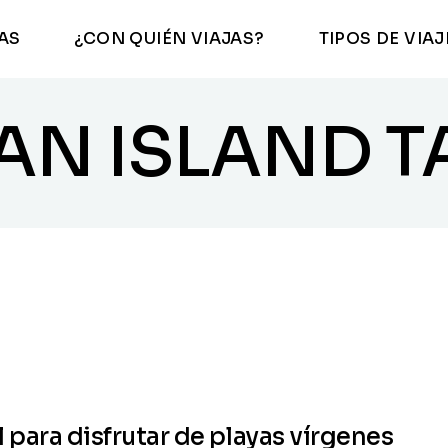
NAS
¿CON QUIÉN VIAJAS?
TIPOS DE VIAJ
Familia
Luna de mie
En pareja
Viajes de lujo
Con amigos
Buceo
Familia
Luna de miel
AN ISLAND T
En grupo
Aventura y
naturaleza
En pareja
Viajes de lujo
Top Playas
Con amigos
Buceo
En grupo
Aventura y
naturaleza
Top Playas
l para disfrutar de playas vírgenes